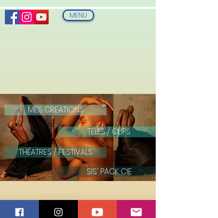
MENU
MES CREATIONS
TÉLÉS / CLIPS
THÉATRES / FESTIVALS
SIS' PACK CIE